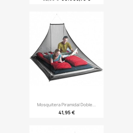
base
Mosquitera Piramidal Doble...
Precio
41,95 €