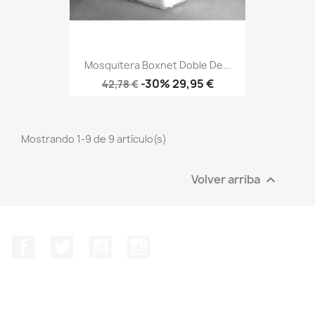
Mosquitera Boxnet Doble De...
Precio
Precio
-30%
29,95 €
42,78 €
base
Mostrando 1-9 de 9 artículo(s)
Volver arriba

Facebook
Twitter
YouTube
Instagram