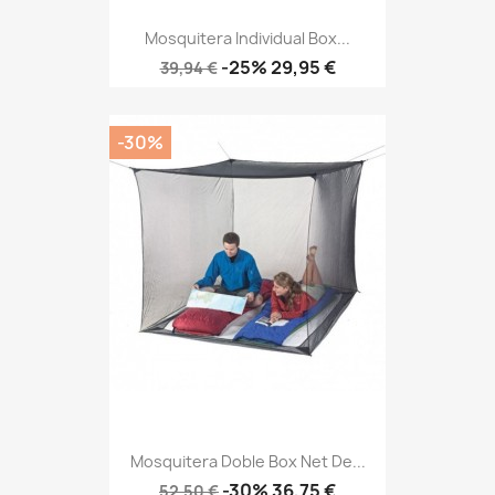
Mosquitera Individual Box...
Precio
Precio
-25%
29,95 €
39,94 €
base
-30%
Mosquitera Doble Box Net De...
Precio
Precio
-30%
36,75 €
52,50 €