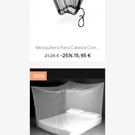
Mosquitera Para Cabeza Con...
Precio
Precio
-25%
15,95 €
21,26 €
base
-30%