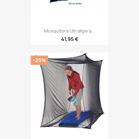
Mosquitera Ultraligera...
Precio
41,95 €
-25%