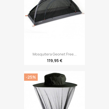
Mosquitera Geonet Free...
Precio
119,95 €
-25%