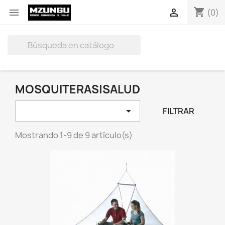
shopping_cart


(0)

MOSQUITERAS|SALUD

FILTRAR
Mostrando 1-9 de 9 artículo(s)