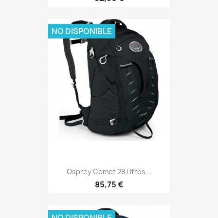
NO DISPONIBLE
Osprey Comet 28 Litros...
Precio
85,75 €
NO DISPONIBLE