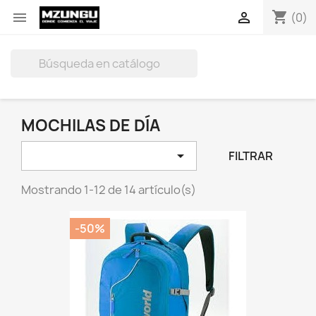
shopping_cart


(0)

MOCHILAS DE DÍA

FILTRAR
Mostrando 1-12 de 14 artículo(s)
-50%