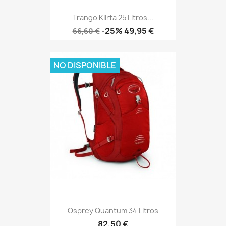
Trango Kiirta 25 Litros...
Precio
Precio
-25%
49,95 €
66,60 €
base
NO DISPONIBLE
Osprey Quantum 34 Litros
Precio
82,50 €