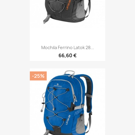
Mochila Ferrino Latok 28...
Precio
66,60 €
-25%