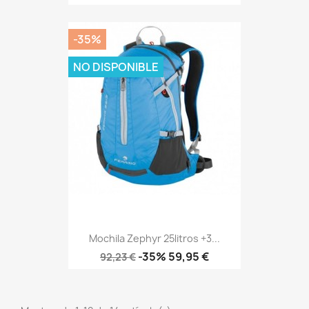
base
-35%
NO DISPONIBLE
Mochila Zephyr 25litros +3...
Precio
Precio
-35%
59,95 €
92,23 €
base