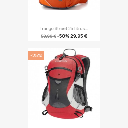
Trango Street 25 Litros...
Precio
Precio
-50%
29,95 €
59,90 €
base
-25%