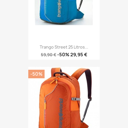
Trango Street 25 Litros...
Precio
Precio
-50%
29,95 €
59,90 €
base
-50%