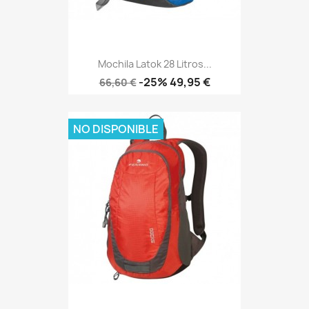
Mochila Latok 28 Litros...
Precio
Precio
-25%
49,95 €
66,60 €
base
NO DISPONIBLE