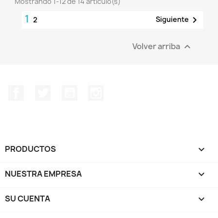
Mostrando 1-12 de 14 artículo(s)
1

Siguiente
2
Volver arriba

Facebook
Twitter
YouTube
Instagram
PRODUCTOS

NUESTRA EMPRESA

SU CUENTA
