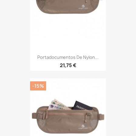
Portadocumentos De Nylon...
Precio
21,75 €
-15%