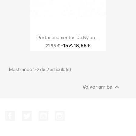
Portadocumentos De Nylon...
Precio
Precio
-15%
18,66 €
21,95 €
base
Mostrando 1-2 de 2 artículo(s)
Volver arriba

Facebook
Twitter
YouTube
Instagram