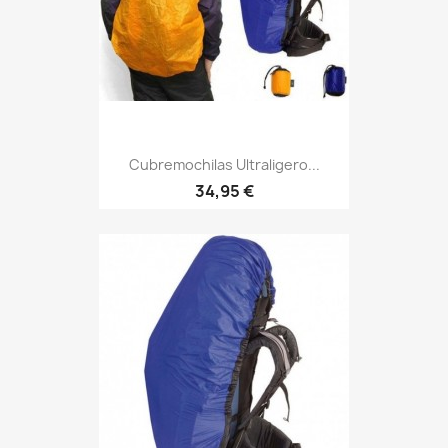
Cubremochilas Ultraligero...
Precio
34,95 €