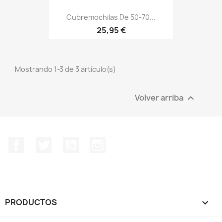
Cubremochilas De 50-70...
Precio
25,95 €
Mostrando 1-3 de 3 artículo(s)
Volver arriba

Facebook
Twitter
YouTube
Instagram
PRODUCTOS
