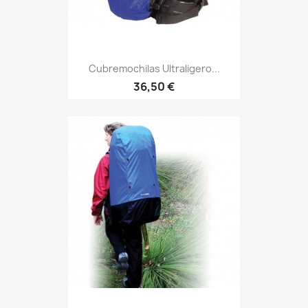
Cubremochilas Ultraligero...
Precio
36,50 €