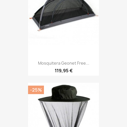
Mosquitera Geonet Free...
Precio
119,95 €
-25%