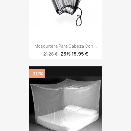
Mosquitera Para Cabeza Con...
Precio
Precio
-25%
15,95 €
21,26 €
base
-30%