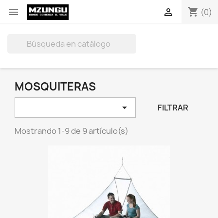
shopping_cart


(0)

MOSQUITERAS

FILTRAR
Mostrando 1-9 de 9 artículo(s)