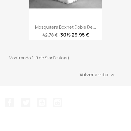
Mosquitera Boxnet Doble De...
Precio
Precio
-30%
29,95 €
42,78 €
base
Mostrando 1-9 de 9 artículo(s)
Volver arriba

Facebook
Twitter
YouTube
Instagram