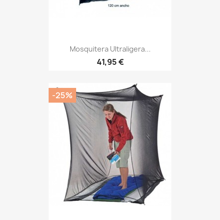
Mosquitera Ultraligera...
Precio
41,95 €
-25%