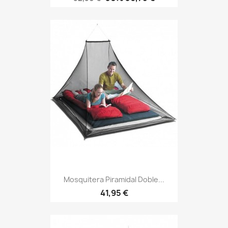
base
Mosquitera Piramidal Doble...
Precio
41,95 €