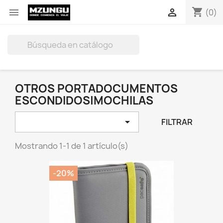
shopping_cart


(0)

OTROS PORTADOCUMENTOS
ESCONDIDOS|MOCHILAS

FILTRAR
Mostrando 1-1 de 1 artículo(s)
-20%