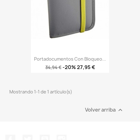
Portadocumentos Con Bloqueo...
Precio
Precio
-20%
27,95 €
34,94 €
base
Mostrando 1-1 de 1 artículo(s)
Volver arriba

Facebook
Twitter
YouTube
Instagram