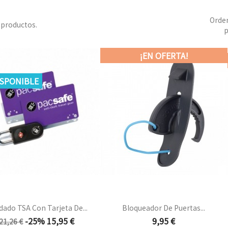
Orde
 productos.
p
¡EN OFERTA!
ISPONIBLE
ado TSA Con Tarjeta De...
Bloqueador De Puertas...
Precio
Precio
Precio
-25%
15,95 €
9,95 €
21,26 €