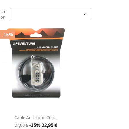
nar

or:
-15%
Cable Antirrobo Con...
Precio
Precio
-15%
22,95 €
27,00 €