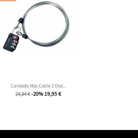
Candado Mas Cable 3 Dial...
Precio
Precio
-20%
19,95 €
24,94 €
base
Vista rápida
