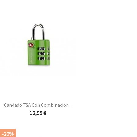
base
Vista rápida

Candado TSA Con Combinación...
Precio
12,95 €
Vista rápida

-20%