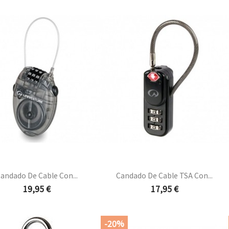
base
Vista rápida
Vista rápida


andado De Cable Con...
Candado De Cable TSA Con...
Precio
Precio
19,95 €
17,95 €
Vista rápida
Vista rápida


-20%