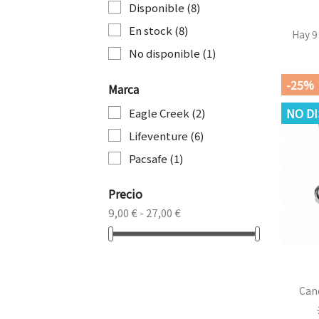
Disponible
(8)
En stock
(8)
Hay 9
No disponible
(1)
-25%
Marca
NO D
Eagle Creek
(2)
Lifeventure
(6)
Pacsafe
(1)
Precio
9,00 € - 27,00 €
Cand