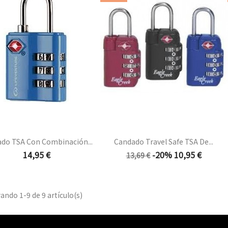
do TSA Con Combinación...
Candado Travel Safe TSA De...
Precio
Precio
Precio
14,95 €
-20%
10,95 €
13,69 €
base
Vista rápida
Vista rápida


ando 1-9 de 9 artículo(s)