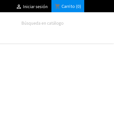
Carrito
(0)
shopping_cart
Iniciar sesión

