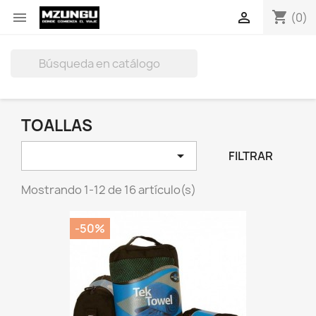
shopping_cart


(0)

TOALLAS

FILTRAR
Mostrando 1-12 de 16 artículo(s)
-50%