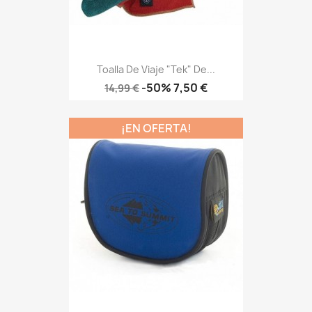
Toalla De Viaje "Tek" De...
Precio
Precio
-50%
7,50 €
14,99 €
base
¡EN OFERTA!