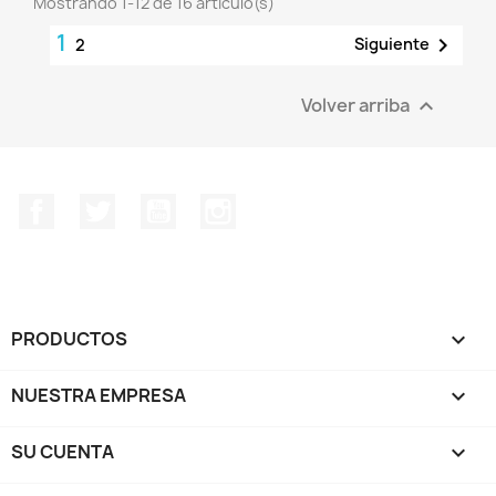
Mostrando 1-12 de 16 artículo(s)
1

Siguiente
2
Volver arriba

Facebook
Twitter
YouTube
Instagram
PRODUCTOS

NUESTRA EMPRESA

SU CUENTA
