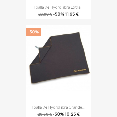
Toalla De HydroFibra Extra...
Precio
Precio
-50%
11,95 €
23,90 €
base
-50%
Toalla De HydroFibra Grande...
Precio
Precio
-50%
10,25 €
20,50 €