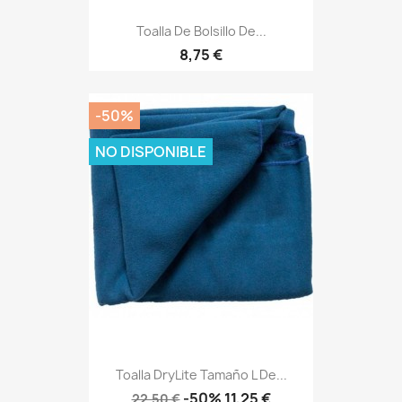
Toalla De Bolsillo De...
Precio
8,75 €
-50%
NO DISPONIBLE
Toalla DryLite Tamaño L De...
Precio
Precio
-50%
11,25 €
22,50 €