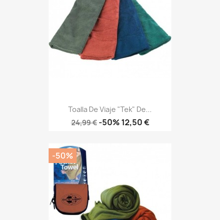
Toalla De Viaje "Tek" De...
Precio
Precio
-50%
12,50 €
24,99 €
base
-50%