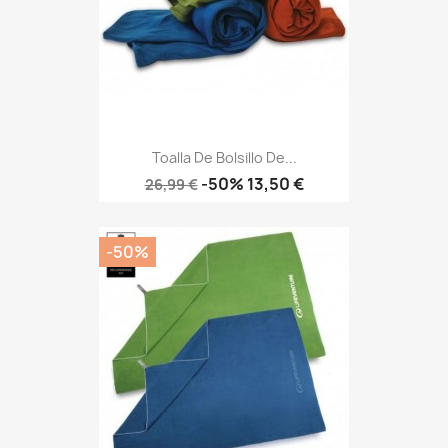
Toalla De Bolsillo De...
Precio
Precio
-50%
13,50 €
26,99 €
base
-50%