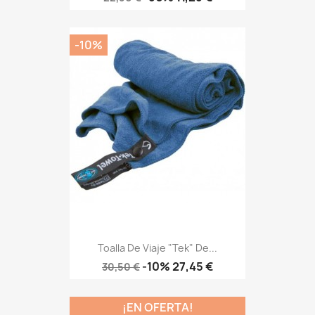
base
-10%
Toalla De Viaje "Tek" De...
Precio
Precio
-10%
27,45 €
30,50 €
base
¡EN OFERTA!