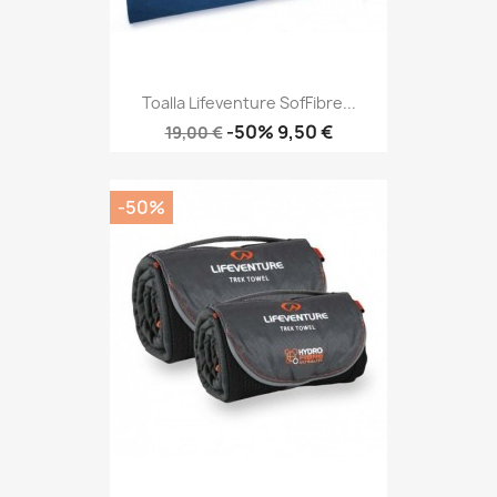
Toalla Lifeventure SofFibre...
Precio
Precio
-50%
9,50 €
19,00 €
base
-50%