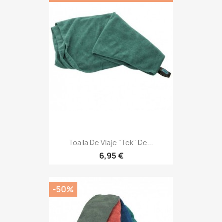
Toalla De Viaje "Tek" De...
Precio
6,95 €
-50%