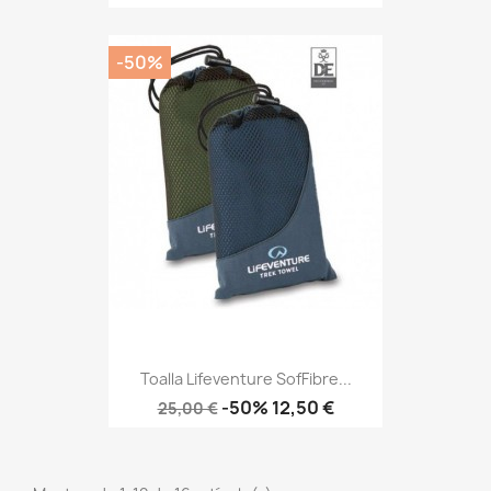
base
-50%
Toalla Lifeventure SofFibre...
Precio
Precio
-50%
12,50 €
25,00 €
base