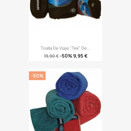
Toalla De Viaje "Tek" De...
Precio
Precio
-50%
9,95 €
19,90 €
base
-50%