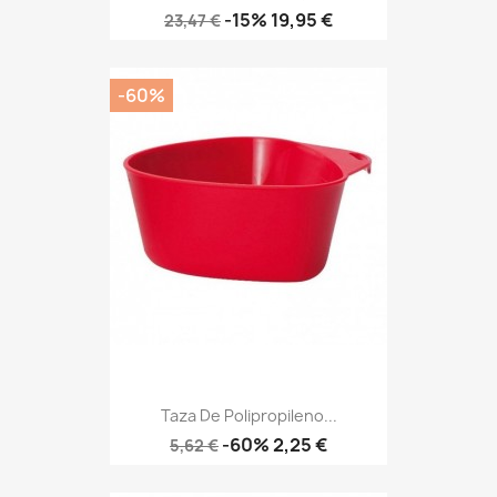
Precio
Precio
-15%
19,95 €
23,47 €
base
-60%
Taza De Polipropileno...
Precio
Precio
-60%
2,25 €
5,62 €
base