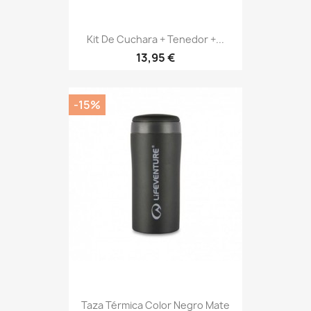
Kit De Cuchara + Tenedor +...
Precio
13,95 €
-15%
Taza Térmica Color Negro Mate