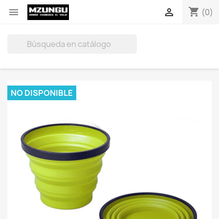
shopping_cart


(0)

NO DISPONIBLE